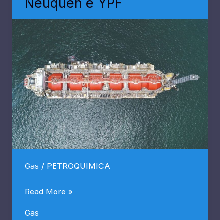
Neuquén e YPF
de
ley
para
Vaca
Muerta
Gas
/
PETROQUIMICA
Argentina
Read More »
LNG:
Gas