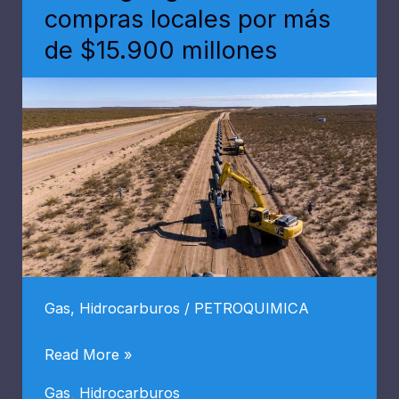
compras locales por más
el
de $15.900 millones
proyecto
Argentina
LNG
en
Neuquén
Gas
,
Hidrocarburos
/
PETROQUIMICA
Inversiones
Read More »
energéticas
Gas
,
Hidrocarburos