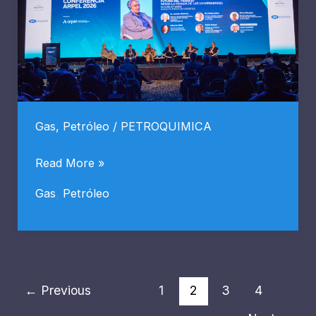
Gas
,
Petróleo
/
PETROQUIMICA
Para
Read More »
liberar
Gas
,
Petróleo
su
potencial
energético,
América
Latina
←
Previous
1
2
3
4
y