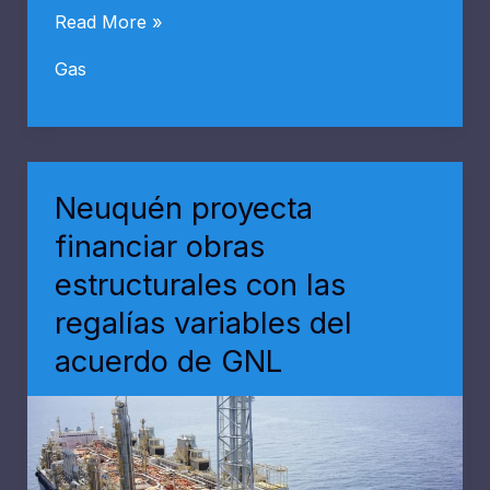
Gasoducto
Read More »
Perito
Gas
Moreno
generó
ahorros
por
Neuquén proyecta
más
financiar obras
de
estructurales con las
USD
regalías variables del
9.100
millones
acuerdo de GNL
en
importaciones
energéticas