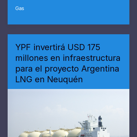
de
Gas
Neuquén
envió
a
la
YPF invertirá USD 175
Legislatura
millones en infraestructura
el
para el proyecto Argentina
acuerdo
LNG en Neuquén
con
YPF
para
el
proyecto
GNL