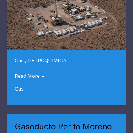
Gas
/
PETROQUIMICA
Rincón
Read More »
del
Gas
Mangrullo
lidera
el
crecimiento
Gasoducto Perito Moreno
de