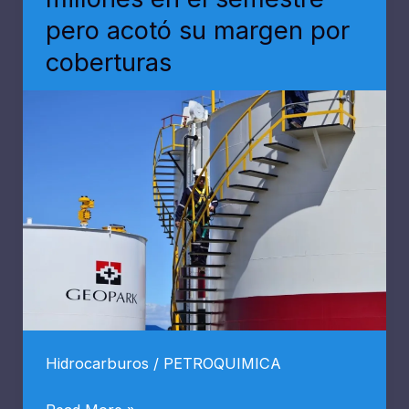
y
pero acotó su margen por
concita
coberturas
interés
de
firmas
de
EE.
UU.
Hidrocarburos
/
PETROQUIMICA