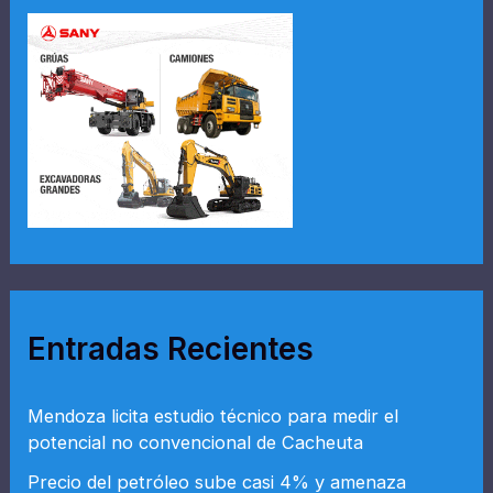
a
r
p
o
r
:
Entradas Recientes
Mendoza licita estudio técnico para medir el
potencial no convencional de Cacheuta
Precio del petróleo sube casi 4% y amenaza