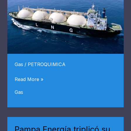
Gas
/
PETROQUIMICA
El
Read More »
buque
Gas
flotante
de
GNL
Hilli
Pampa Energía triplicó su