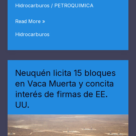
Hidrocarburos
/
PETROQUIMICA
Pampa
Read More »
Energía
Hidrocarburos
triplicó
su
producción
de
Neuquén licita 15 bloques
petróleo
en Vaca Muerta y concita
en
interés de firmas de EE.
el
UU.
segundo
trimestre
impulsada
por