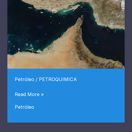
Cacheuta
Petróleo
/
PETROQUIMICA
Precio
Read More »
del
Petróleo
petróleo
sube
casi