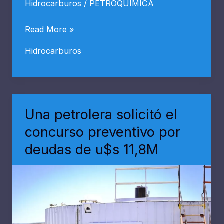
Hidrocarburos
/
PETROQUIMICA
Continental
Read More »
Resources:
Hidrocarburos
Harold
Hamm
busca
ampliar
Una petrolera solicitó el
presencia
concurso preventivo por
en
deudas de u$s 11,8M
Vaca
Muerta