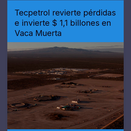
4%
Tecpetrol revierte pérdidas
y
e invierte $ 1,1 billones en
amenaza
Vaca Muerta
costos
de
la
minería
chilena