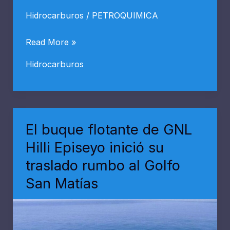
Hidrocarburos
/
PETROQUIMICA
Tecpetrol
Read More »
revierte
Hidrocarburos
pérdidas
e
invierte
$
El buque flotante de GNL
1,1
Hilli Episeyo inició su
billones
traslado rumbo al Golfo
en
San Matías
Vaca
Muerta