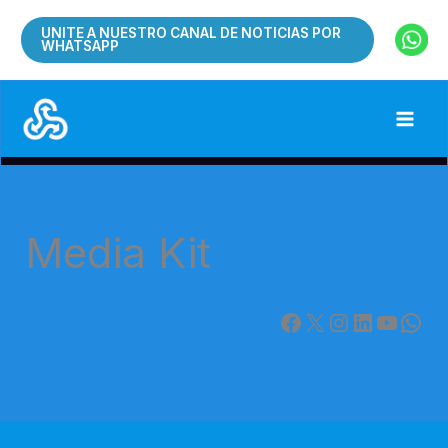
Ir
UNITE A NUESTRO CANAL DE NOTICIAS POR
al
WHATSAPP
contenido
Media Kit
Facebook
X
Instagram
LinkedIn
YouTube
WhatsApp