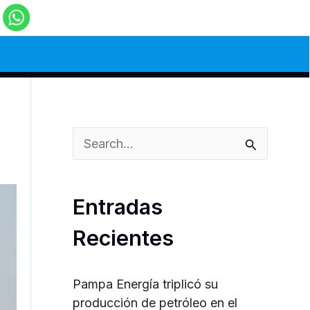
B
u
s
Entradas
c
Recientes
a
r
Pampa Energía triplicó su
p
producción de petróleo en el