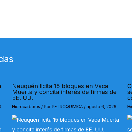
das
n
Neuquén licita 15 bloques en Vaca
G
Muerta y concita interés de firmas de
s
EE. UU.
c
6
Hidrocarburos
/ Por
PETROQUIMICA
/
agosto 6, 2026
Hi