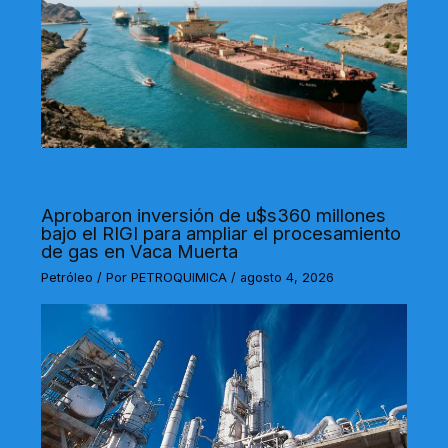
Aprobaron inversión de u$s360 millones
bajo el RIGI para ampliar el procesamiento
de gas en Vaca Muerta
Petróleo
/ Por
PETROQUIMICA
/
agosto 4, 2026