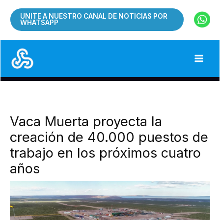
Ir
UNITE A NUESTRO CANAL DE NOTICIAS POR
al
WHATSAPP
contenido
Vaca Muerta proyecta la
creación de 40.000 puestos de
trabajo en los próximos cuatro
años