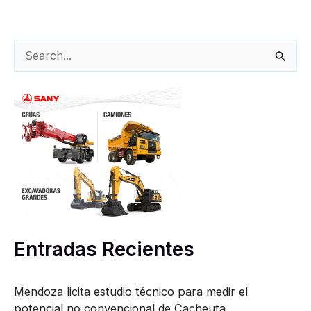
B
u
s
c
a
r
p
o
r
Entradas Recientes
:
Mendoza licita estudio técnico para medir el
potencial no convencional de Cacheuta