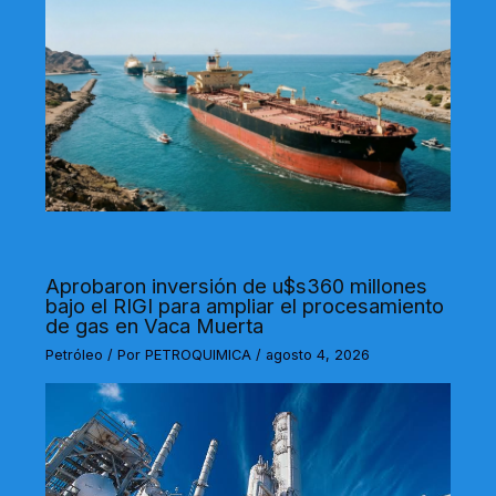
Aprobaron inversión de u$s360 millones
bajo el RIGI para ampliar el procesamiento
de gas en Vaca Muerta
Petróleo
/ Por
PETROQUIMICA
/
agosto 4, 2026