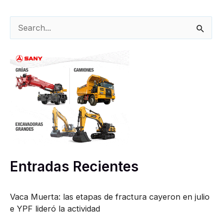
B
u
s
c
a
r
p
o
r
Entradas Recientes
:
Vaca Muerta: las etapas de fractura cayeron en julio
e YPF lideró la actividad