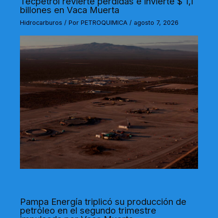
Tecpetrol revierte pérdidas e invierte $ 1,1
billones en Vaca Muerta
Hidrocarburos
/ Por
PETROQUIMICA
/
agosto 7, 2026
Pampa Energía triplicó su producción de
petróleo en el segundo trimestre