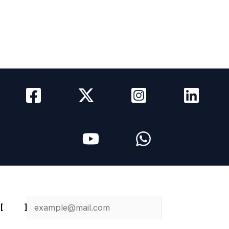
Como Anunciar
Media Kit
Newsletter
Contacto
Newsletter diario
[
Email
]