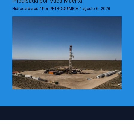
impulsada por Vaca Muerta
Hidrocarburos
/ Por
PETROQUIMICA
/
agosto 6, 2026
Actualidad
Quienes somos