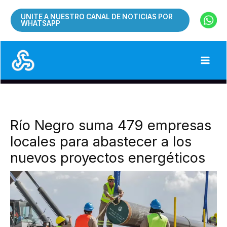
Ir
UNITE A NUESTRO CANAL DE NOTICIAS POR
al
WHATSAPP
contenido
Río Negro suma 479 empresas
locales para abastecer a los
nuevos proyectos energéticos