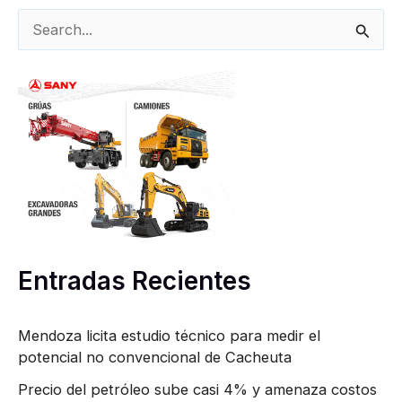
B
u
s
c
a
r
p
o
r
Entradas Recientes
:
Mendoza licita estudio técnico para medir el
potencial no convencional de Cacheuta
Precio del petróleo sube casi 4% y amenaza costos