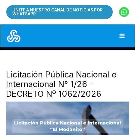
Ir
UNITE A NUESTRO CANAL DE NOTICIAS POR
al
WHATSAPP
contenido
Licitación Pública Nacional e
Internacional N° 1/26 –
DECRETO Nº 1062/2026