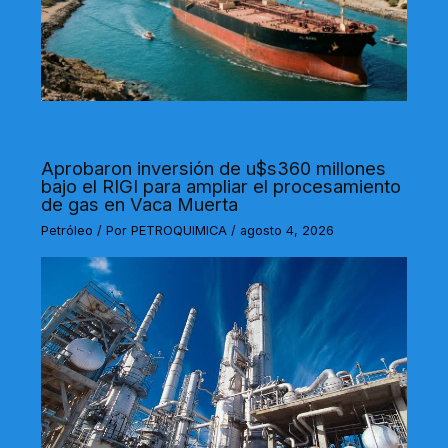
Aprobaron inversión de u$s360 millones
bajo el RIGI para ampliar el procesamiento
de gas en Vaca Muerta
Petróleo
/ Por
PETROQUIMICA
/
agosto 4, 2026