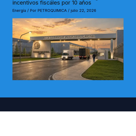
incentivos fiscales por 10 años
Energía
/ Por
PETROQUIMICA
/
julio 22, 2026
Actualidad
Quienes somos
Como Anunciar