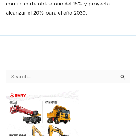
con un corte obligatorio del 15% y proyecta
alcanzar el 20% para el año 2030.
←
Entrada anterior
Entrada siguiente
→
B
u
s
c
a
r
p