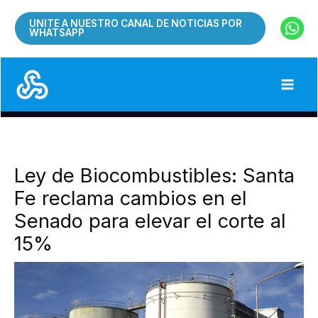
Ir
UNITE A NUESTRO CANAL DE NOTICIAS POR
al
WHATSAPP
contenido
Ley de Biocombustibles: Santa
Fe reclama cambios en el
Senado para elevar el corte al
15%