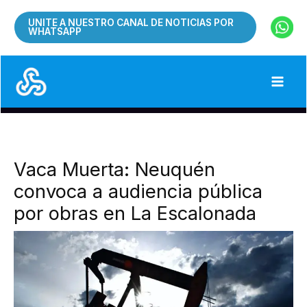
Ir
UNITE A NUESTRO CANAL DE NOTICIAS POR
al
WHATSAPP
contenido
Vaca Muerta: Neuquén
convoca a audiencia pública
por obras en La Escalonada