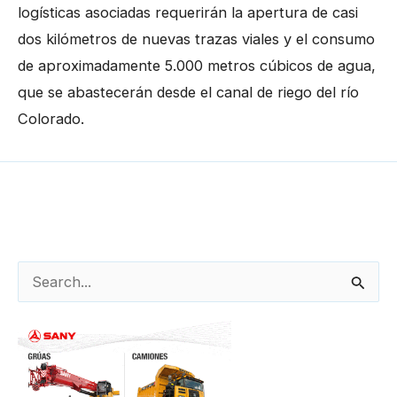
logísticas asociadas requerirán la apertura de casi
dos kilómetros de nuevas trazas viales y el consumo
de aproximadamente 5.000 metros cúbicos de agua,
que se abastecerán desde el canal de riego del río
Colorado.
←
Entrada anterior
Entrada siguiente
→
B
u
s
c
a