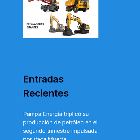
p
o
r
:
Entradas
Recientes
Pampa Energía triplicó su
producción de petróleo en el
segundo trimestre impulsada
por Vaca Muerta