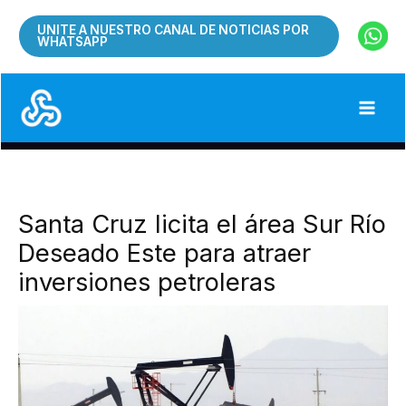
Ir
UNITE A NUESTRO CANAL DE NOTICIAS POR
al
WHATSAPP
contenido
Santa Cruz licita el área Sur Río
Deseado Este para atraer
inversiones petroleras