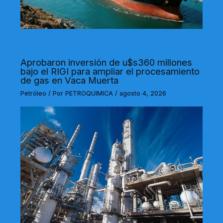
Aprobaron inversión de u$s360 millones
bajo el RIGI para ampliar el procesamiento
de gas en Vaca Muerta
Petróleo
/ Por
PETROQUIMICA
/
agosto 4, 2026