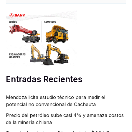
u
s
c
a
r
p
o
r
Entradas Recientes
:
Mendoza licita estudio técnico para medir el
potencial no convencional de Cacheuta
Precio del petróleo sube casi 4% y amenaza costos
de la minería chilena