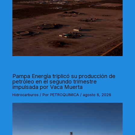
Pampa Energía triplicó su producción de
petróleo en el segundo trimestre
impulsada por Vaca Muerta
Hidrocarburos
/ Por
PETROQUIMICA
/
agosto 6, 2026