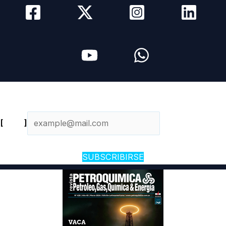
Newsletter diario
[
Email
]
SUBSCRIBIRSE