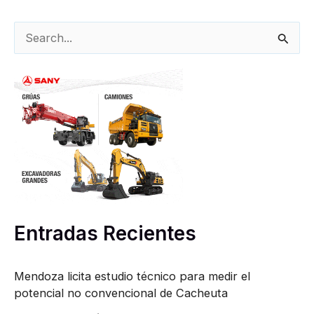
B
u
s
c
a
r
p
o
r
Entradas Recientes
:
Mendoza licita estudio técnico para medir el
potencial no convencional de Cacheuta