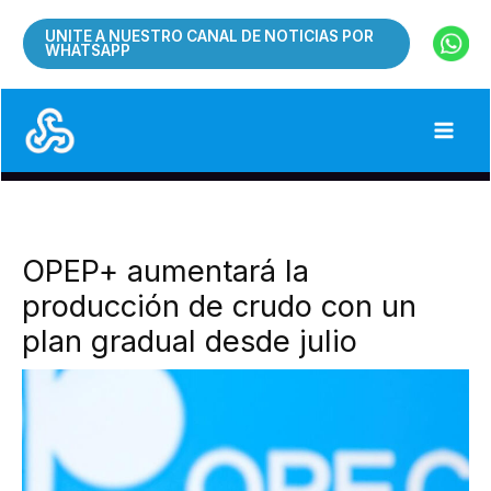
Ir
UNITE A NUESTRO CANAL DE NOTICIAS POR
al
WHATSAPP
contenido
OPEP+ aumentará la
producción de crudo con un
plan gradual desde julio