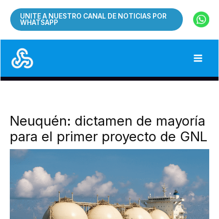
Ir
UNITE A NUESTRO CANAL DE NOTICIAS POR
al
WHATSAPP
contenido
Neuquén: dictamen de mayoría
para el primer proyecto de GNL