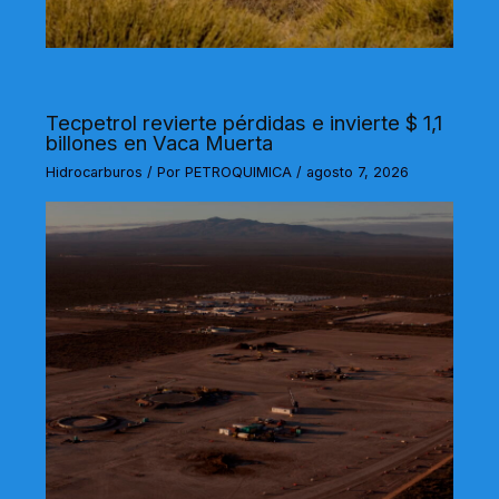
Tecpetrol revierte pérdidas e invierte $ 1,1
billones en Vaca Muerta
Hidrocarburos
/ Por
PETROQUIMICA
/
agosto 7, 2026