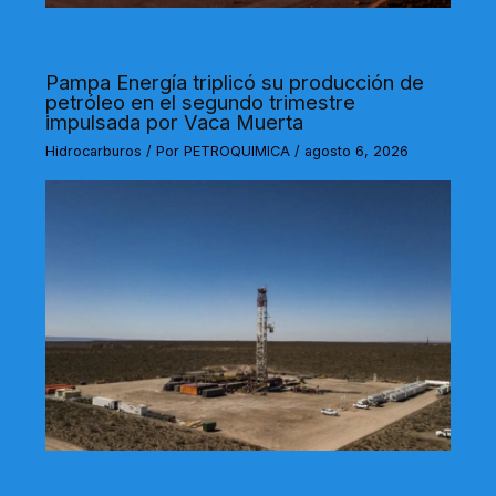
Pampa Energía triplicó su producción de
petróleo en el segundo trimestre
impulsada por Vaca Muerta
Hidrocarburos
/ Por
PETROQUIMICA
/
agosto 6, 2026