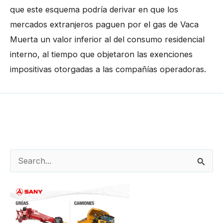
que este esquema podría derivar en que los
mercados extranjeros paguen por el gas de Vaca
Muerta un valor inferior al del consumo residencial
interno, al tiempo que objetaron las exenciones
impositivas otorgadas a las compañías operadoras.
←
Entrada anterior
Entrada siguiente
→
B
u
s
c
a