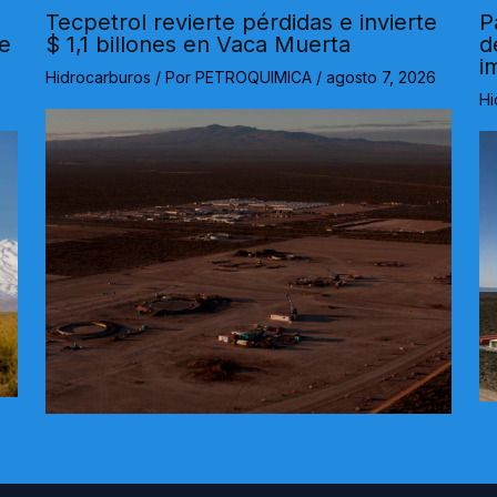
Tecpetrol revierte pérdidas e invierte
P
de
$ 1,1 billones en Vaca Muerta
d
i
Hidrocarburos
/ Por
PETROQUIMICA
/
agosto 7, 2026
6
Hi