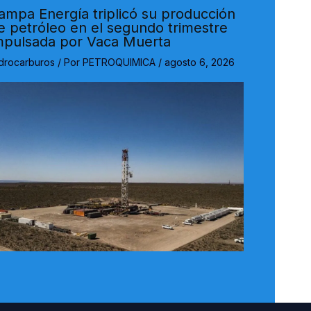
ampa Energía triplicó su producción
e petróleo en el segundo trimestre
mpulsada por Vaca Muerta
drocarburos
/ Por
PETROQUIMICA
/
agosto 6, 2026