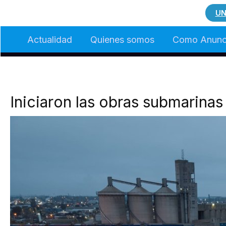
Ir
UN
al
Actualidad
Quienes somos
Como Anunc
contenido
Iniciaron las obras submarinas