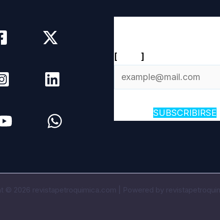
Newsletter diario
[
Email
]
SUBSCRIBIRSE
t © 2026 revistapetroquimica.com | Powered by revistapetroqu