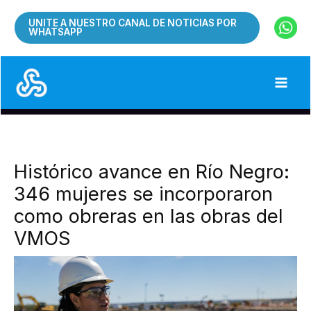
Ir
UNITE A NUESTRO CANAL DE NOTICIAS POR
al
WHATSAPP
contenido
Histórico avance en Río Negro:
346 mujeres se incorporaron
como obreras en las obras del
VMOS