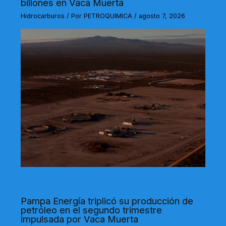
billones en Vaca Muerta
Hidrocarburos
/ Por
PETROQUIMICA
/
agosto 7, 2026
Pampa Energía triplicó su producción de
petróleo en el segundo trimestre
impulsada por Vaca Muerta