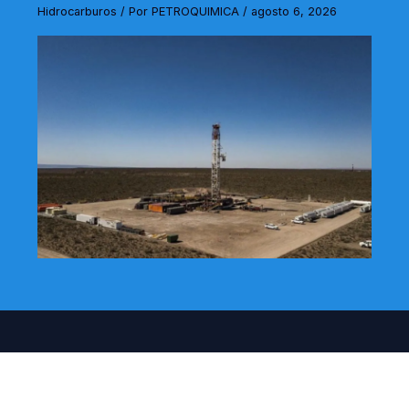
Hidrocarburos
/ Por
PETROQUIMICA
/
agosto 6, 2026
Actualidad
Quienes somos