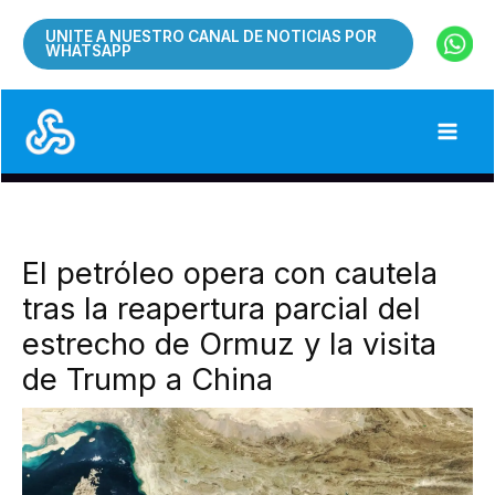
Ir
UNITE A NUESTRO CANAL DE NOTICIAS POR
al
WHATSAPP
contenido
El petróleo opera con cautela
tras la reapertura parcial del
estrecho de Ormuz y la visita
de Trump a China