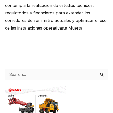
contempla la realización de estudios técnicos,
regulatorios y financieros para extender los
corredores de suministro actuales y optimizar el uso
de las instalaciones operativas.a Muerta
←
Entrada anterior
Entrada siguiente
→
B
u
s
c
a
r