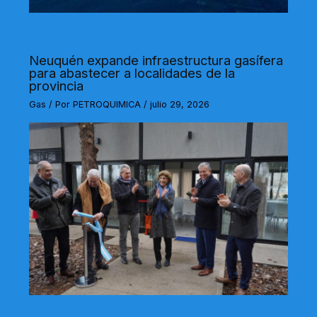
Neuquén expande infraestructura gasífera
para abastecer a localidades de la
provincia
Gas
/ Por
PETROQUIMICA
/
julio 29, 2026