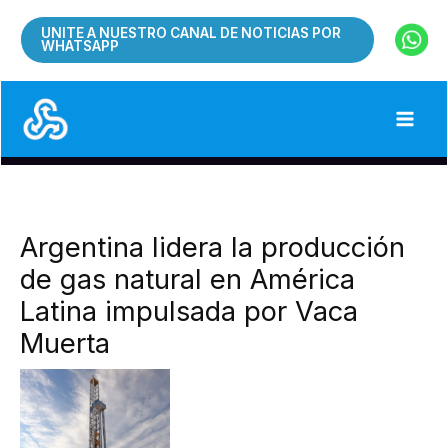
Ir
UNITE A NUESTRO CANAL DE NOTICIAS POR
al
WHATSAPP
contenido
Argentina lidera la producción
de gas natural en América
Latina impulsada por Vaca
Muerta